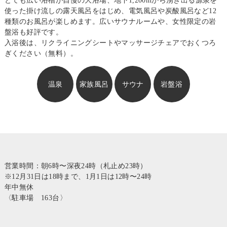
とても広い浴槽が自慢の大浴場、地下1,200mから湧き出る源泉を
浴
使った掛け流しの露天風呂をはじめ、電気風呂や炭酸風呂など12
種類のお風呂が楽しめます。広いサウナルームや、女性限定の岩
施
盤浴も好評です。
設
入浴後は、リクライニングシートやマッサージチェアでおくつろ
ぎください（無料）。
料
金
温泉
家族風呂
サウナ
岩盤浴
ア
ク
セ
ス
お
知
ら
営業時間：朝6時〜深夜24時（札止め23時）
せ
※12月31日は18時まで、1月1日は12時〜24時
年中無休
〈駐車場 163台〉