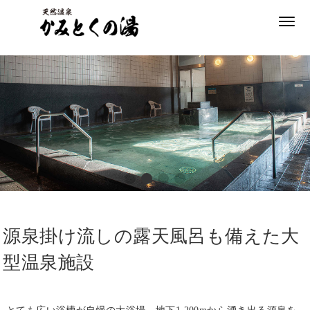
温
泉
温
泉
家
族
風
呂
サ
源泉掛け流しの露天風呂も備えた大
ウ
ナ
型温泉施設
岩
盤