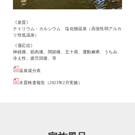
《泉質》
ナトリウム・カルシウム 塩化物温泉（高張性弱アルカ
リ性低温泉）
《適応症》
神経痛、筋肉痛、関節痛、五十肩、運動麻痺、うちみ、
冷え性、疲労回復、等
温泉成分表
水質検査報告（2023年2月実施）