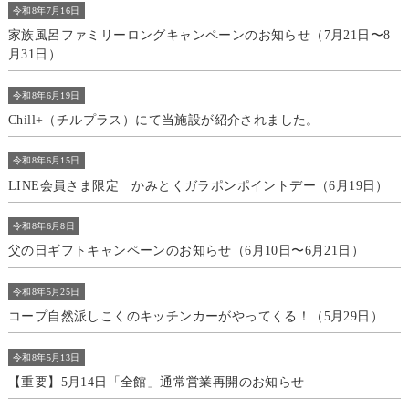
浴
令和8年7月16日
家族風呂ファミリーロングキャンペーンのお知らせ（7月21日〜8
施
月31日）
設
令和8年6月19日
料
Chill+（チルプラス）にて当施設が紹介されました。
金
ア
令和8年6月15日
ク
LINE会員さま限定 かみとくガラポンポイントデー（6月19日）
セ
ス
令和8年6月8日
父の日ギフトキャンペーンのお知らせ（6月10日〜6月21日）
お
知
令和8年5月25日
ら
コープ自然派しこくのキッチンカーがやってくる！（5月29日）
せ
令和8年5月13日
【重要】5月14日「全館」通常営業再開のお知らせ